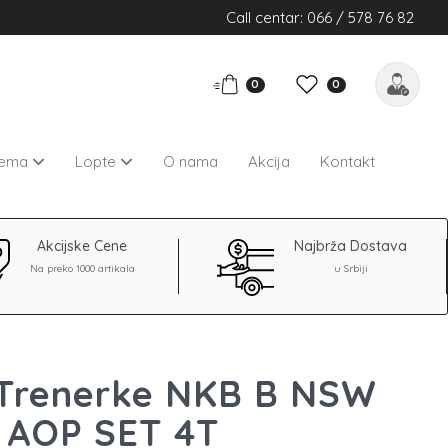
Call centar: 066 / 578 76 82
0
0
rema
Lopte
O nama
Akcija
Kontakt
Akcijske Cene
Najbrža Dostava
Na preko 1000 artikala
u Srbiji
 Trenerke NKB B NSW
 AOP SET 4T