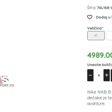
Šifra:
76L168-
Dodaj u l
Veličina*
4T
4989.0
Unesite količ
Nike NKB B 
dečake je la
avanture.