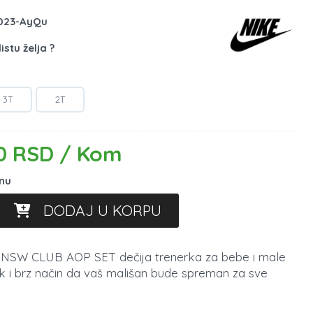
023-AyQu
istu želja ?
3T
2T
0 RSD / Kom
inu
DODAJ U KORPU
NSW CLUB AOP SET dečija trenerka za bebe i male
k i brz način da vaš mališan bude spreman za sve