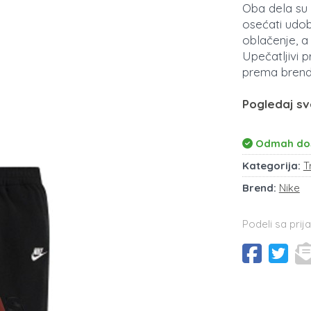
Oba dela su
osećati udo
oblačenje, a
Upečatljivi 
prema brend
Pogledaj sv
Odmah do
Kategorija:
T
Brend:
Nike
Podeli sa prija