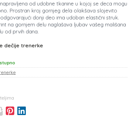
 napravljena od udobne tkanine u kojoj se deca mogu
bno. Prostran kroj gornjeg dela olakšava slojevito
 odgovarajući donji deo ima udoban elastični struk.
print na gornjem delu naglašava ljubav vašeg mališana
u od prvih dana.
e dečije trenerke
stupno
renerke
teljima