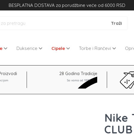
BESPLATNA DOSTAVA za porudžbine veće od 6000 RSD
ne
Dukserice
Cipele
Torbe i Rančevi
Op
Proizvodi
28 Godina Tradicije
ncijom
Sa vama od 1995
Nike
CLUB