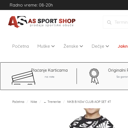
Radno vreme: 08-20h
Početna
Muške
Ženske
Dečije
Jak
Plaćanje Karticama
Originalni 
na rate
Sa gara
Početna
Nike
← Trenerke
NKB B NSW CLUB AOP SET 4T