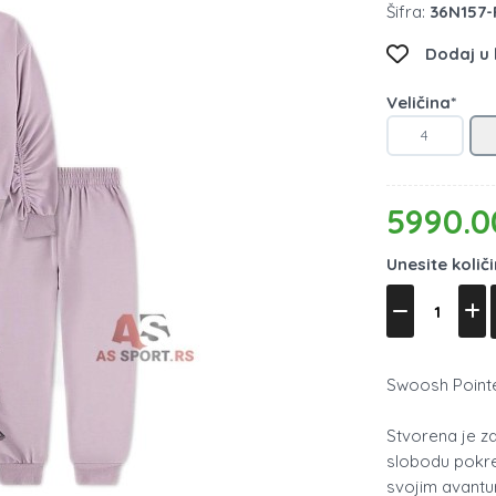
Šifra:
36N157-
Dodaj u l
Veličina*
4
5990.0
Unesite količ
Swoosh Pointe
Stvorena je za
slobodu pokre
svojim avant