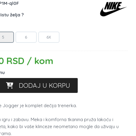
P1M-ql0F
istu želja ?
5
6
6X
0 RSD / kom
inu
DODAJ U KORPU
 Jogger je komplet dečija trenerka.
 igru i zabavu. Meka i komforna tkanina pruža lakoću i
ta, kako bi vaše klinceze neometano mogle da uživaju u
urama.