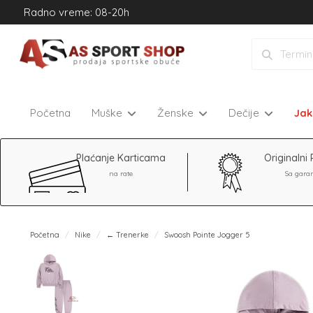
Radno vreme: 08-20h
Početna
Muške
Ženske
Dečije
Ja
Plaćanje Karticama
Originalni 
na rate
Sa gara
Početna
Nike
← Trenerke
Swoosh Pointe Jogger 5