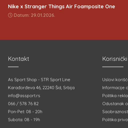
Nike x Stranger Things Air Foamposite One
Datum: 29.01.2026.
Kontakt
Korisnički
As Sport Shop - STR Sport Line
Uslovi korišć
Karađorđeva 46, 22240 Šid, Srbija
Informacije o
info@assport.rs
Politika rekl
066 / 578 76 82
Odustanak o
Pon-Pet: 08 - 20h
Saobraznost 
Subota: 08 - 19h
Politika priv