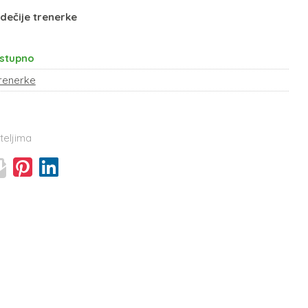
dečije trenerke
stupno
renerke
teljima