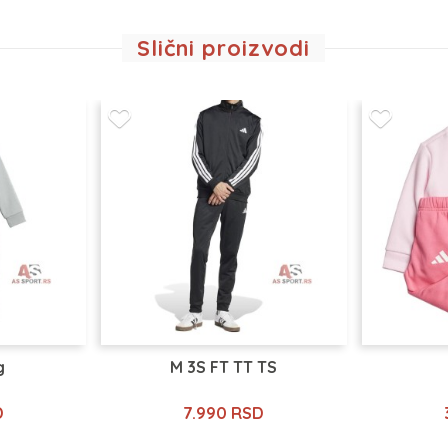
Slični proizvodi
g
M 3S FT TT TS
D
7.990 RSD