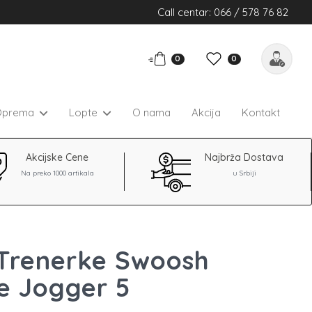
Call centar: 066 / 578 76 82
0
0
Oprema
Lopte
O nama
Akcija
Kontakt
Akcijske Cene
Najbrža Dostava
Na preko 1000 artikala
u Srbiji
 Trenerke Swoosh
e Jogger 5