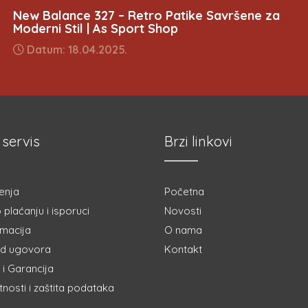
New Balance 327 – Retro Patike Savršene za
Moderni Stil | As Sport Shop
Datum: 18.04.2025.
 servis
Brzi linkovi
enja
Početna
 plaćanju i isporuci
Novosti
amacija
O nama
d ugovora
Kontakt
i Garancija
atnosti i zaštita podataka