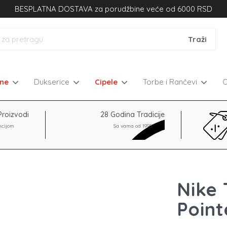
BESPLATNA DOSTAVA za porudžbine veće od 6000 RSD
kne
Dukserice
Cipele
Torbe i Rančevi
Proizvodi
28 Godina Tradicije
ncijom
Sa vama od 1995
Nike
Point