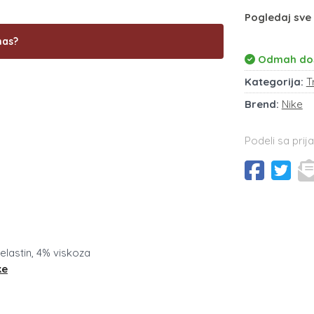
Pogledaj sve 
nas?
Odmah do
Kategorija:
T
Brend:
Nike
Podeli sa prija
 elastin, 4% viskoza
ke