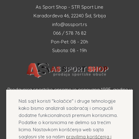
As Sport Shop - STR Sport Line
Karađorđeva 46, 22240 Šid, Srbija
info@assport.rs
066 / 578 76 82
Pon-Pet: 08 - 20h
Subota: 08 - 19h
Prodavnica sportske opreme je osnovana 1995. godine u
Šapcu a osnovna delatnost firme je prodaja sportske
Naš sajt koristi "kolačiće" i druge tehnologije
opreme, originalnih patika i sportske odeće online.
kako bismo analizirali saobraćaj i omogućili
dodatne funkcionalnosti premium korisnicima.
Podatke o korisnicima ne delimo sa trećim
licima. Nastavkom korišćenja web sajta
saglasni ste sa našim
pravilima korišćenja i