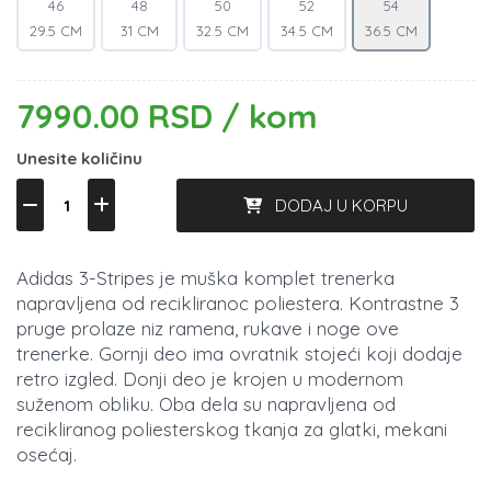
46
48
50
52
54
29.5 CM
31 CM
32.5 CM
34.5 CM
36.5 CM
7990.00 RSD / kom
Unesite količinu
DODAJ U KORPU
Adidas 3-Stripes je muška komplet trenerka
napravljena od recikliranoc poliestera. Kontrastne 3
pruge prolaze niz ramena, rukave i noge ove
trenerke. Gornji deo ima ovratnik stojeći koji dodaje
retro izgled. Donji deo je krojen u modernom
suženom obliku. Oba dela su napravljena od
recikliranog poliesterskog tkanja za glatki, mekani
osećaj.