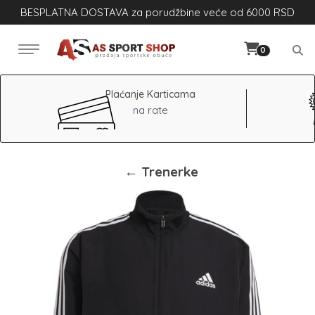
BESPLATNA DOSTAVA za porudžbine veće od 6000 RSD
0
Plaćanje Karticama
na rate
← Trenerke