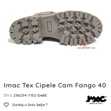
Imac Tex Cipele Cam Fango 40
Šifra:
236254-7152-De8E
Dodaj u listu želja ?