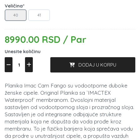
Veličina*
40
41
8990.00 RSD / Par
Unesite količinu
DODAJ U KORPU
Planika Imac Cam Fango su vodootporne duboke
ženske cipele. Original Planika sa `IMACTEX
Waterproof` membranom. Dvoslojni materijal
sastavljen od vodootpornog sloja i prozračnog sloja.
Sastavljen je od integrisane odbijajuće strukture
materijala koja ne dopušta da voda prođe kroz
membranu. To je fizička barijera koja sprečava vodu
da prodre u unutrašnjost cipele, a propušta vazduh