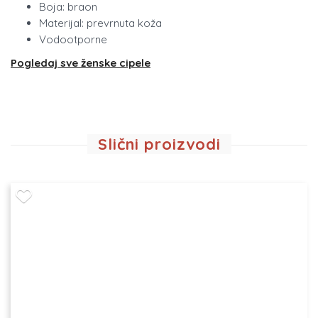
Boja: braon
Materijal: prevrnuta koža
Vodootporne
Pogledaj sve ženske cipele
Slični proizvodi