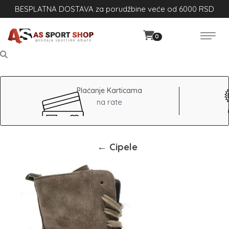
BESPLATNA DOSTAVA za porudžbine veće od 6000 RSD
0
Plaćanje Karticama
na rate
← Cipele