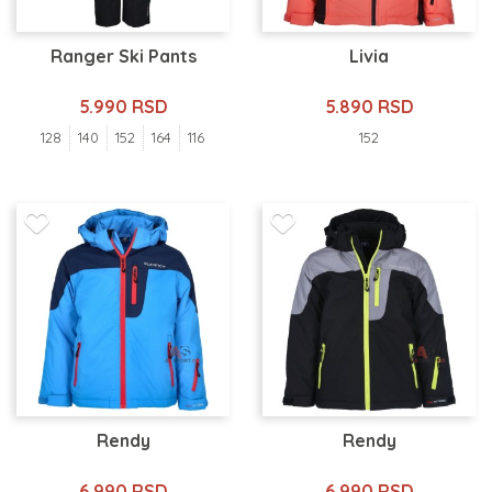
Ranger Ski Pants
Livia
5.990 RSD
5.890 RSD
128
140
152
164
116
152
Rendy
Rendy
6.990 RSD
6.990 RSD