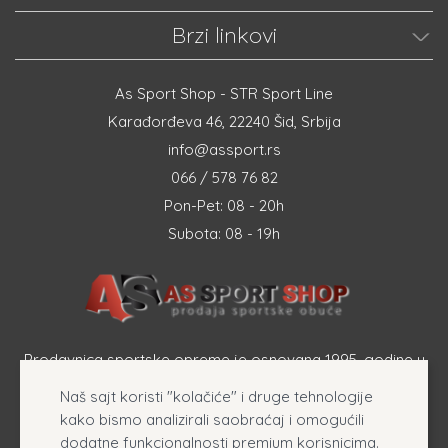
Brzi linkovi
As Sport Shop - STR Sport Line
Karađorđeva 46, 22240 Šid, Srbija
info@assport.rs
066 / 578 76 82
Pon-Pet: 08 - 20h
Subota: 08 - 19h
Prodavnica sportske opreme je osnovana 1995. godine u
Šapcu a osnovna delatnost firme je prodaja sportske
Naš sajt koristi "kolačiće" i druge tehnologije
opreme, originalnih patika i sportske odeće online.
kako bismo analizirali saobraćaj i omogućili
dodatne funkcionalnosti premium korisnicima.