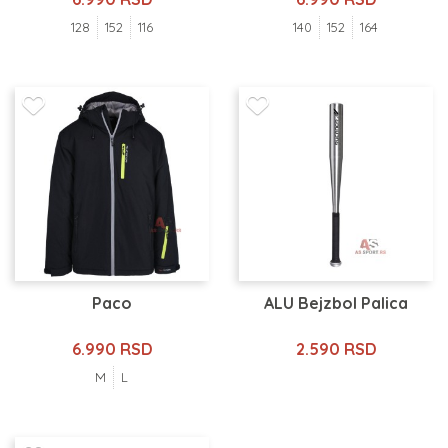
128
152
116
140
152
164
Paco
ALU Bejzbol Palica
6.990 RSD
2.590 RSD
M
L