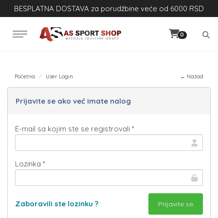
BESPLATNA DOSTAVA za porudžbine veće od 6000 RSD
0
Početna
User Login
← Nazad
Prijavite se ako već imate nalog
E-mail sa kojim ste se registrovali *
Lozinka *
Zaboravili ste lozinku ?