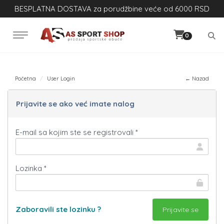
BESPLATNA DOSTAVA za porudžbine veće od 6000 RSD
0
Početna
User Login
← Nazad
Prijavite se ako već imate nalog
E-mail sa kojim ste se registrovali *
Lozinka *
Zaboravili ste lozinku ?