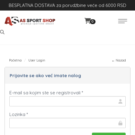
BESPLATNA DOSTAVA za porudžbine veće od 6000 RSD
0
Početna
User Login
← Nazad
Prijavite se ako već imate nalog
E-mail sa kojim ste se registrovali *
Lozinka *