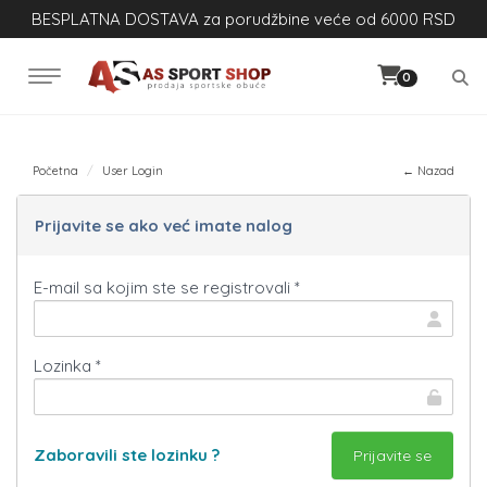
BESPLATNA DOSTAVA za porudžbine veće od 6000 RSD
0
Početna
User Login
← Nazad
Prijavite se ako već imate nalog
E-mail sa kojim ste se registrovali *
Lozinka *
Zaboravili ste lozinku ?