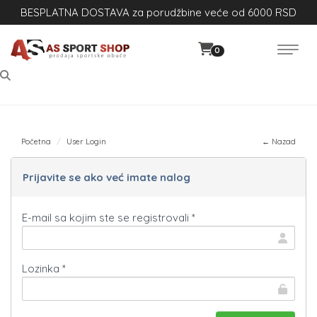
BESPLATNA DOSTAVA za porudžbine veće od 6000 RSD
0
Početna
User Login
← Nazad
Prijavite se ako već imate nalog
E-mail sa kojim ste se registrovali *
Lozinka *