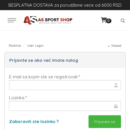
BESPLATNA DOSTAVA za porudžbine veće od 6000 RSD
0
Početna
User Login
← Nazad
Prijavite se ako već imate nalog
E-mail sa kojim ste se registrovali *
Lozinka *
Zaboravili ste lozinku ?