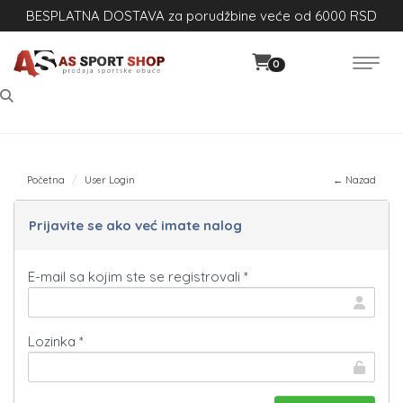
BESPLATNA DOSTAVA za porudžbine veće od 6000 RSD
0
Početna
User Login
← Nazad
Prijavite se ako već imate nalog
E-mail sa kojim ste se registrovali *
Lozinka *