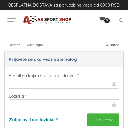
BESPLATNA DOSTAVA za porudžbine veće od 6000 RSD
0
Početna
User Login
← Nazad
Prijavite se ako već imate nalog
E-mail sa kojim ste se registrovali *
Lozinka *
Zaboravili ste lozinku ?