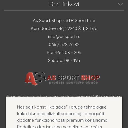
Brzi linkovi
As Sport Shop - STR Sport Line
Karađorđeva 46, 22240 Šid, Srbija
info@assport.rs
066 / 578 76 82
Pon-Pet: 08 - 20h
Subota: 08 - 19h
Prodavnica sportske opreme je osnovana 1995. godine u
Šapcu a osnovna delatnost firme je prodaja sportske
Naš sajt koristi "kolačiće" i druge tehnologije
opreme, originalnih patika i sportske odeće online.
kako bismo analizirali saobraćaj i omogućili
dodatne funkcionalnosti premium korisnicima.
Podatke o korisnicima ne delimo sa trećim