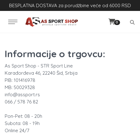
BESPLATNA DOSTAVA za porudžbine veće od 6000 RSD
0
Informacije o trgovcu:
As Sport Shop - STR Sport Line
Karađorđeva 46, 22240 Šid, Srbija
PIB: 101416978
MB: 50029328
info@assport.rs
066 / 578 76 82
Pon-Pet: 08 - 20h
Subota: 08 - 19h
Online 24/7