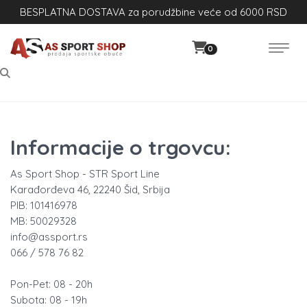
BESPLATNA DOSTAVA za porudžbine veće od 6000 RSD
0
Informacije o trgovcu:
As Sport Shop - STR Sport Line
Karađorđeva 46, 22240 Šid, Srbija
PIB: 101416978
MB: 50029328
info@assport.rs
066 / 578 76 82
Pon-Pet: 08 - 20h
Subota: 08 - 19h