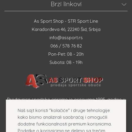
Brzi linkovi
As Sport Shop - STR Sport Line
Karađorđeva 46, 22240 Šid, Srbija
info@assport.rs
066 / 578 76 82
Pon-Pet: 08 - 20h
Subota: 08 - 19h
Prodavnica sportske opreme je osnovana 1995. godine u
Šapcu a osnovna delatnost firme je prodaja sportske
Naš sajt koristi "kolačiće" i druge tehnologije
opreme, originalnih patika i sportske odeće online.
kako bismo analizirali saobraćaj i omogućili
dodatne funkcionalnosti premium korisnicima.
Podatke o korisnicima ne delimo sa trećim