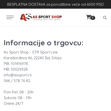
BESPLATNA DOSTAVA za porudžbine veće od 6000 RSD
0
Informacije o trgovcu:
As Sport Shop - STR Sport Line
Karađorđeva 46, 22240 Šid, Srbija
PIB: 101416978
MB: 50029328
info@assport.rs
066 / 578 76 82
Pon-Pet: 08 - 20h
Subota: 08 - 19h
Online 24/7