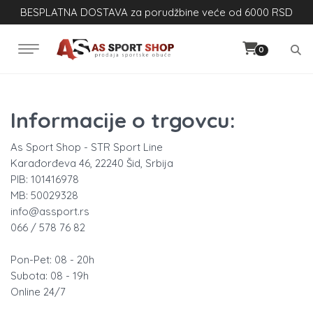
BESPLATNA DOSTAVA za porudžbine veće od 6000 RSD
0
Informacije o trgovcu:
As Sport Shop - STR Sport Line
Karađorđeva 46, 22240 Šid, Srbija
PIB: 101416978
MB: 50029328
info@assport.rs
066 / 578 76 82
Pon-Pet: 08 - 20h
Subota: 08 - 19h
Online 24/7