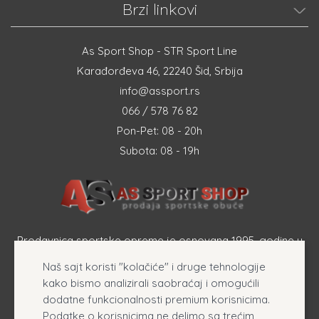
Brzi linkovi
As Sport Shop - STR Sport Line
Karađorđeva 46, 22240 Šid, Srbija
info@assport.rs
066 / 578 76 82
Pon-Pet: 08 - 20h
Subota: 08 - 19h
Prodavnica sportske opreme je osnovana 1995. godine u
Šapcu a osnovna delatnost firme je prodaja sportske
Naš sajt koristi "kolačiće" i druge tehnologije
opreme, originalnih patika i sportske odeće online.
kako bismo analizirali saobraćaj i omogućili
dodatne funkcionalnosti premium korisnicima.
Podatke o korisnicima ne delimo sa trećim